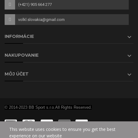
(+421) 905 664 277
volkl.slovakia@gmail.com

INFORMÁCIE

NAKUPOVANIE

MÔJ ÚČET
© 2014-2023 BB Sport s.r.o.All Rights Reserved.
This website uses cookies to ensure you get the best
experience on our website