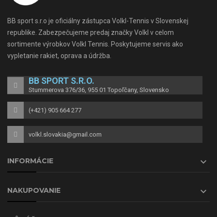
BB sport s.r.o je oficiálny zástupca Volkl-Tennis v Slovenskej
republike. Zabezpečujeme predaj značky Volkl v celom
sortimente výrobkov Volkl Tennis. Poskytujeme servis ako
vypletanie rakiet, oprava a údržba.
BB SPORT S.r.o.
Stummerova 376/36, 955 01 Topoľčany, Slovensko
(+421) 905 664 277
volkl.slovakia@gmail.com

INFORMÁCIE

NAKUPOVANIE